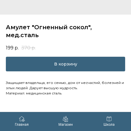
Амулет "Огненный сокол",
мед.сталь
199
р.
370
р.
В корзину
Защищает владельца, его семью, дом от несчастий, болезней и
злых людей. Дарует высшую мудрость.
Материал: медицинская сталь.
Главная
Магазин
Школа