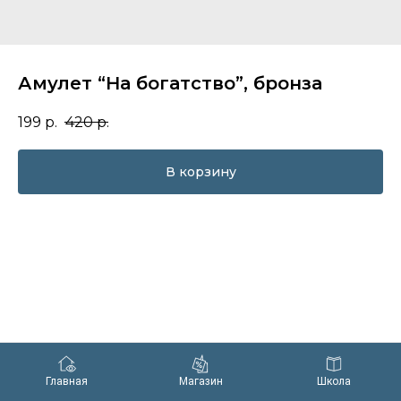
Амулет “На богатство”, бронза
199
р.
420
р.
В корзину
Главная
Магазин
Школа