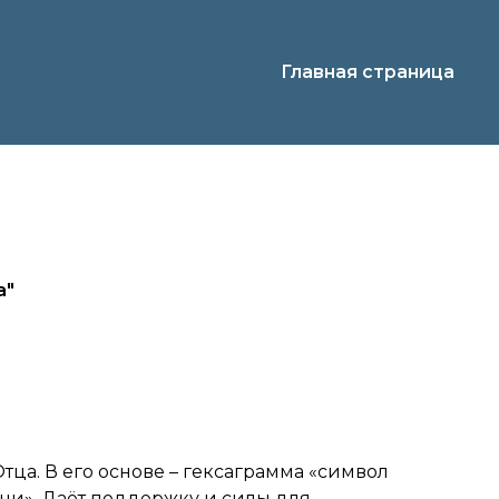
Главная страница
а"
ца. В его основе – гексаграмма «символ
ни». Даёт поддержку и силы для