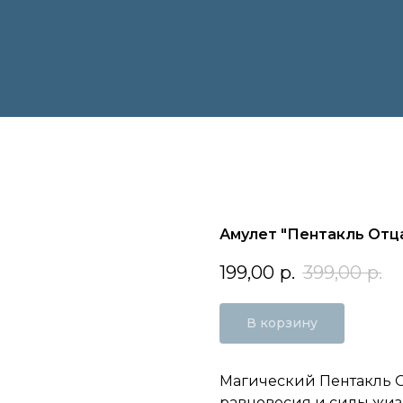
Амулет "Пентакль Отц
199,00
р.
399,00
р.
В корзину
Магический Пентакль От
равновесия и силы жиз