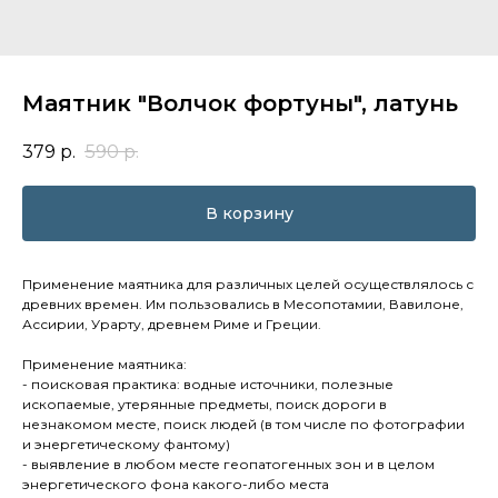
Маятник "Волчок фортуны", латунь
379
р.
590
р.
В корзину
Применение маятника для различных целей осуществлялось с
древних времен. Им пользовались в Месопотамии, Вавилоне,
Ассирии, Урарту, древнем Риме и Греции.
Применение маятника:
- поисковая практика: водные источники, полезные
ископаемые, утерянные предметы, поиск дороги в
незнакомом месте, поиск людей (в том числе по фотографии
и энергетическому фантому)
- выявление в любом месте геопатогенных зон и в целом
энергетического фона какого-либо места