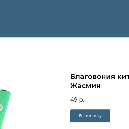
Благовония ки
Жасмин
49
р.
В корзину